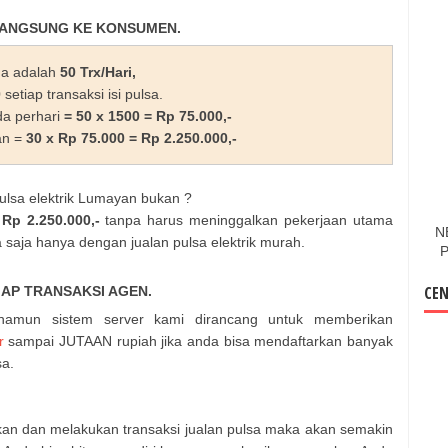
LANGSUNG KE KONSUMEN.
nda adalah
50 Trx/Hari,
0
setiap transaksi isi pulsa.
da perhari
= 50 x 1500 = Rp 75.000,-
an =
30 x Rp 75.000 = Rp 2.250.000,-
ulsa elektrik Lumayan bukan ?
r
Rp 2.250.000,-
tanpa harus meninggalkan pekerjaan utama
N
 saja hanya dengan jualan pulsa elektrik murah.
P
CEN
IAP TRANSAKSI AGEN.
 namun sistem server kami dirancang untuk memberikan
r
sampai JUTAAN rupiah jika anda bisa mendaftarkan banyak
sa.
an dan melakukan transaksi jualan pulsa maka akan semakin