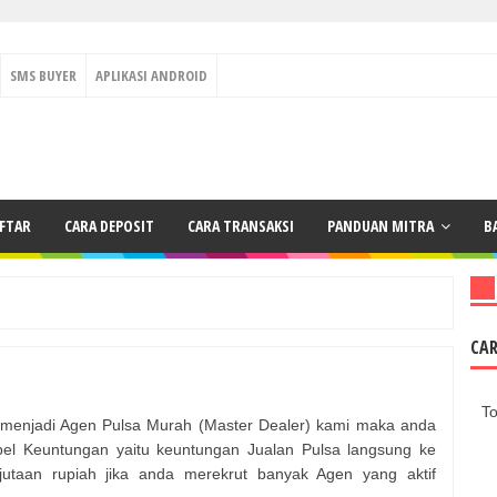
SMS BUYER
APLIKASI ANDROID
AFTAR
CARA DEPOSIT
CARA TRANSAKSI
PANDUAN MITRA
B
CA
To
enjadi Agen Pulsa Murah (Master Dealer) kami maka anda
l Keuntungan yaitu keuntungan Jualan Pulsa langsung ke
taan rupiah jika anda merekrut banyak Agen yang aktif