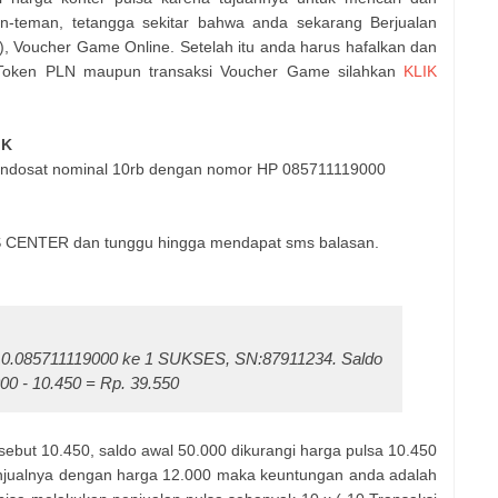
n-teman, tetangga sekitar bahwa anda sekarang Berjualan
k ), Voucher Game Online. Setelah itu anda harus hafalkan dan
k, Token PLN maupun transaksi Voucher Game silahkan
KLIK
IK
 Indosat nominal 10rb dengan nomor HP 085711119000
MS CENTER dan tunggu hingga mendapat sms balasan.
 I10.085711119000 ke 1 SUKSES, SN:87911234. Saldo
00 - 10.450 = Rp. 39.550
rsebut 10.450, saldo awal 50.000 dikurangi harga pulsa 10.450
menjualnya dengan harga 12.000 maka keuntungan anda adalah