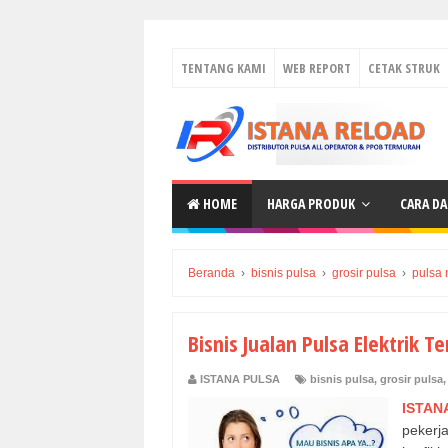
TENTANG KAMI
WEB REPORT
CETAK STRUK
HOME
HARGA PRODUK
CARA D
Beranda
›
bisnis pulsa
›
grosir pulsa
›
pulsa
Bisnis Jualan Pulsa Elektrik 
ISTANA PULSA
bisnis pulsa
,
grosir pulsa
ISTAN
pekerj