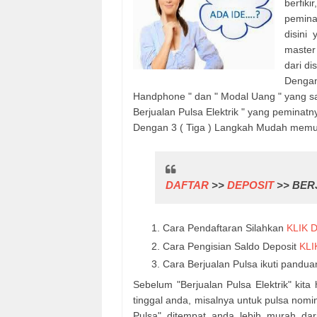
berfik
pemin
disini
master
dari di
Dengan
Handphone " dan " Modal Uang " yang sa
Berjualan Pulsa Elektrik " yang peminat
Dengan 3 ( Tiga ) Langkah Mudah memulai 
DAFTAR
>>
DEPOSIT
>> BER
Cara Pendaftaran Silahkan
KLIK D
Cara Pengisian Saldo Deposit
KLI
Cara Berjualan Pulsa ikuti panduan
Sebelum "Berjualan Pulsa Elektrik" kita
tinggal anda, misalnya untuk pulsa nomi
Pulsa" ditempat anda lebih murah dar