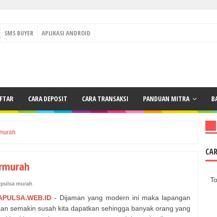
SMS BUYER
APLIKASI ANDROID
AFTAR
CARA DEPOSIT
CARA TRANSAKSI
PANDUAN MITRA
B
 murah
CA
Termurah
To
,
pulsa murah
APULSA.WEB.ID
- Dijaman yang modern ini maka lapangan
aan semakin susah kita dapatkan sehingga banyak orang yang