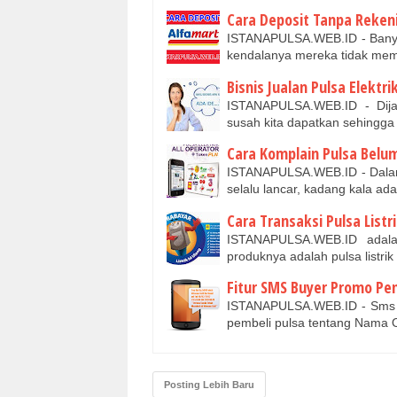
Cara Deposit Tanpa Reken
ISTANAPULSA.WEB.ID - Banyak
kendalanya mereka tidak me
Bisnis Jualan Pulsa Elektr
ISTANAPULSA.WEB.ID - Dij
susah kita dapatkan sehingga 
Cara Komplain Pulsa Bel
ISTANAPULSA.WEB.ID - Dalam s
selalu lancar, kadang kala a
Cara Transaksi Pulsa Listr
ISTANAPULSA.WEB.ID adalah 
produknya adalah pulsa listri
Fitur SMS Buyer Promo Pe
ISTANAPULSA.WEB.ID - Sms To
pembeli pulsa tentang Nama 
Posting Lebih Baru