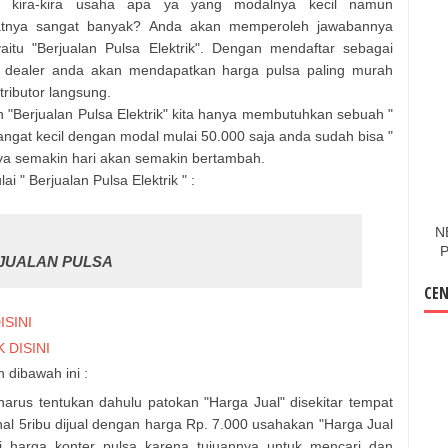
ir, kira-kira usaha apa ya yang modalnya kecil namun
atnya sangat banyak? Anda akan memperoleh jawabannya
 yaitu "Berjualan Pulsa Elektrik". Dengan mendaftar sebagai
 dealer anda akan mendapatkan harga pulsa paling murah
stributor langsung.
 "Berjualan Pulsa Elektrik" kita hanya membutuhkan sebuah "
ngat kecil dengan modal mulai 50.000 saja anda sudah bisa "
nya semakin hari akan semakin bertambah.
" Berjualan Pulsa Elektrik " :
N
P
JUALAN PULSA
CEN
ISINI
K DISINI
 dibawah ini :
 harus tentukan dahulu patokan "Harga Jual" disekitar tempat
nal 5ribu dijual dengan harga Rp. 7.000 usahakan "Harga Jual
i harga konter pulsa karena tujuannya untuk mencari dan