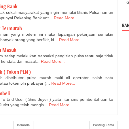
G
ing Bank
 sekali masyarakat yang ingin memulai Bisnis Pulsa namun
mpunyai Rekening Bank unt…
Read More...
BAN
ik Termurah
aman yang modern ini maka lapangan pekerjaan semakin
banyak orang yang berfikir, ki…
Read More...
um Masuk
etiap melakukan transaksi pengisian pulsa tentu saja tidak
da kendala dan masal…
Read More...
ik ( Token PLN )
distributor pulsa murah multi all operator, salah satu
k atau token pln prabayar (…
Read More...
mbeli
 End User ( Sms Buyer ) yaitu fitur sms pemberitahuan ke
Outlet yang telah mengis…
Read More...
Beranda
Posting Lama